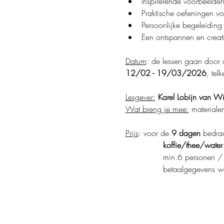
Inspirerende voorbeelden
Praktische oefeningen vo
Persoonlijke begeleiding 
Een ontspannen en creati
Datum
: de lessen gaan door 
12/02 - 19/03/2026
, tel
Lesgever:
Karel Lobijn van Wi
Wat breng je mee:
 materiale
Prijs
: voor de 
9 dagen 
bedraa
               koffie/thee/wate
               min.6 personen
               betaalgegevens