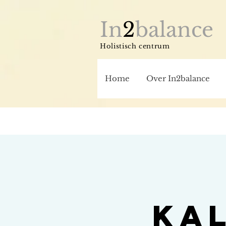
In
2
balance
Holistisch centrum
Home
Over In2balance
Kal