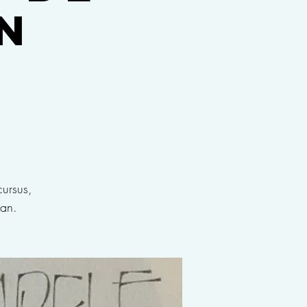
n
cursus,
ian.