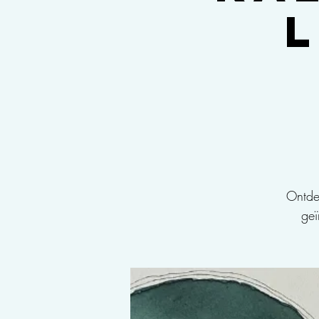
Ontdek
geï