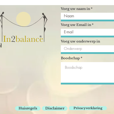
Voeg uw naam in
Voeg uw Email in
Voeg uw onderwerp in
)
Boodschap
Huisregels
Disclaimer
Privacyverklaring