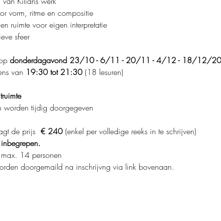
 van Kilians werk
or vorm, ritme en compositie
en ruimte voor eigen interpretatie
eve sfeer
op 
donderdagavond 23/10 - 6/11 - 20/11 - 4/12 - 18/12/20
kens van 
19:30 tot 21:30
 (18 lesuren)
truimte
n worden tijdig doorgegeven
gt de prijs 
 € 240 
(enkel per volledige reeks in te schrijven)
r inbegrepen. 
 / max. 14 personen
 worden doorgemaild na inschrijvng via link bovenaan.