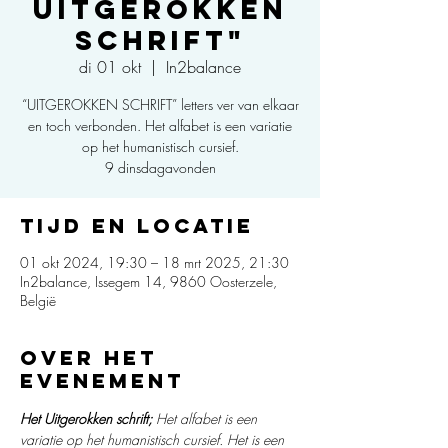
UITGEROKKEN
SCHRIFT"
di 01 okt
  |  
In2balance
“UITGEROKKEN SCHRIFT” letters ver van elkaar
en toch verbonden. Het alfabet is een variatie
op het humanistisch cursief.
9 dinsdagavonden
Tijd en locatie
01 okt 2024, 19:30 – 18 mrt 2025, 21:30
In2balance, Issegem 14, 9860 Oosterzele,
België
Over het
evenement
Het Uitgerokken schrift;
 Het alfabet is een 
variatie op het humanistisch cursief. Het is een 