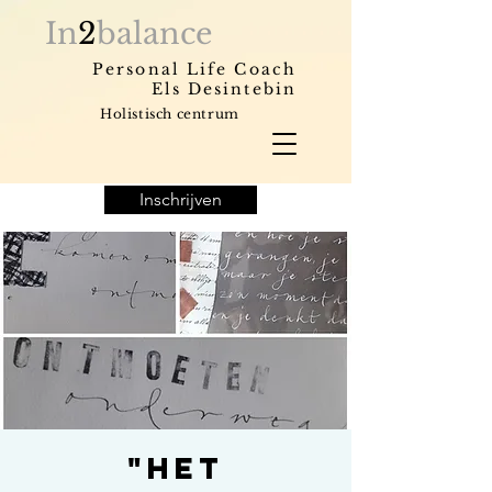
In
2
balance
Personal Life Coach
Els Desintebin
Holistisch centrum
Inschrijven
"Het