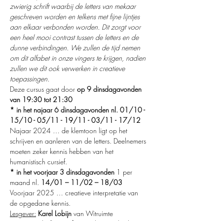
zwierig schrift waarbij de letters van mekaar 
geschreven worden en telkens met fijne lijntjes 
aan elkaar verbonden worden. Dit zorgt voor 
een heel mooi contrast tussen de letters en de 
dunne verbindingen. We zullen de tijd nemen 
om dit alfabet in onze vingers te krijgen, nadien 
zullen we dit ook verwerken in creatieve 
toepassingen.
Deze cursus gaat door 
op 9 dinsdagavonden 
van 19:30 tot 21:30
* in het najaar 6 dinsdagavonden nl. 01/10 - 
15/10 - 05/11 - 19/11 - 03/11 - 17/12
Najaar 2024 … de klemtoon ligt op het 
schrijven en aanleren van de letters. Deelnemers 
moeten zeker kennis hebben van het 
humanistisch cursief.
* in het voorjaar
3 dinsdagavonden
 1 per 
maand nl. 
14/01 – 11/02 – 18/03
Voorjaar 2025 … creatieve interpretatie van 
de opgedane kennis.
Lesgever:
Karel Lobijn
 van Witruimte