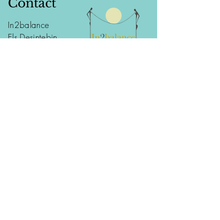
Contact
In2balance
Els Desintebin
Issegem 14
9860 - Oosterzele (Balegem)
tel:
0477 95 48 10
info@in2balance.be
Voeg uw naam in
Voeg uw Email in
Voeg uw onderwerp in