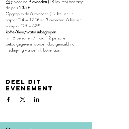
Prijs
: voor de 
9 avonden
 (18 lesuren) bedraagt 
de prijs 
235 €
Opgesplits de 6 avonden (12 lesuren) in 
najaar ‘24 = 175€ en 3 avonden (6 lesuren) 
voorjaar ‘25 = 87€
koffie/thee/water inbegrepen.
min.6 personen / max. 12 personen
betaalgegevens worden doorgemaild na 
inschrijving via de link bovenaan.
Deel dit
evenement