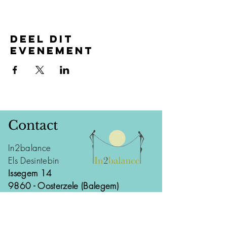
Deel dit
evenement
Contact
In2balance
Els Desintebin
Issegem 14
9860 - Oosterzele (Balegem)
tel:
0477 95 48 10
info@in2balance.be