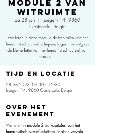
Module 2 van
Witruimte
za 28 jan
  |  
Issegem 14, 9860
Oosterzele, België
We leren in deze module de kapitalen van het
humanistisch cursief schrijven, logisch vervolg op
de kleine letter van het humanistisch cursief van
module 1.
Tijd en locatie
28 jan 2023, 09:30 – 12:30
Issegem 14, 9860 Oosterzele, België
Over het
evenement
We leren in
 module 2 
de 
kapitalen
van het 
humanistisch cursief
 schrijven, logisch 
vervolg 