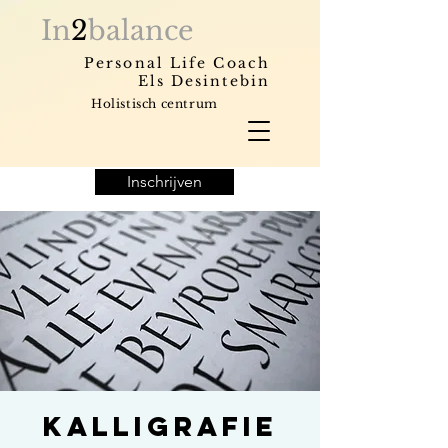
In
2
balance
Personal Life Coach
Els Desintebin
Holistisch centrum
Inschrijven
Kalligrafie