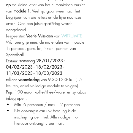
op
 de kleine letter van het humanistisch cursief 
van 
module 1
. Veel tijd gaat weer naar het 
begrijpen van die letters en de fijne nuances 
ervan. Ook een juiste spatiëring wordt 
aangeleerd.
Lesgeefster
:
 Veerle Missiaen
 van 
WITRUIMTE
Wat breng je mee
: de materialen van module 
1: potlood, gom, lat, inkten, pennen van 
Speedball
Datum
: 
zaterdag 28/01/2023 - 
04/02/2023 - 18/02/2023 - 
11/03/2023 - 18/03/2023 
telkens 
voormiddag
 van 9.30-12:30u.  (15 
lesuren, enkel volledige module te volgen)
Prijs
: 190 euro - koffie/thee/water en syllabus 
inbegrepen.
Min. 6 personen / max. 12 personen
Na ontvangst van uw betaling is de 
inschrijving definitief. Alle nodige info 
hiervoor ontvangt u per mail.