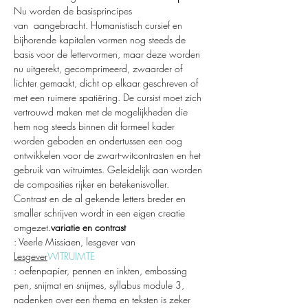
Nu worden de basisprincipes 
van 
 aangebracht. Humanistisch cursief en 
bijhorende kapitalen vormen nog steeds de 
basis voor de lettervormen, maar deze worden 
nu uitgerekt, gecomprimeerd, zwaarder of 
lichter gemaakt, dicht op elkaar geschreven of 
met een ruimere spatiëring. De cursist moet zich 
vertrouwd maken met de mogelijkheden die 
hem nog steeds binnen dit formeel kader 
worden geboden en ondertussen een oog 
ontwikkelen voor de zwart-witcontrasten en het 
gebruik van witruimtes. Geleidelijk aan worden 
de composities rijker en betekenisvoller. 
Contrast en de al gekende letters breder en 
smaller schrijven wordt in een eigen creatie 
omgezet.
variatie en contrast
: Veerle Missiaen, lesgever van 
Lesgever
WITRUIMTE 
: oefenpapier, pennen en inkten, embossing 
pen, snijmat en snijmes, syllabus module 3, 
nadenken over een thema en teksten is zeker 