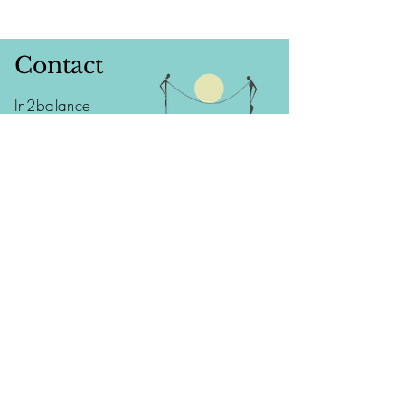
Contact
In2balance
Els Desintebin
Issegem 14
9860 - Oosterzele (Balegem)
tel:
0477 95 48 10
info@in2balance.be
Voeg uw naam in
Voeg uw Email in