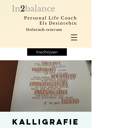
In
2
balance
Personal Life Coach
Els Desintebin
Holistisch centrum
Inschrijven
Kalligrafie