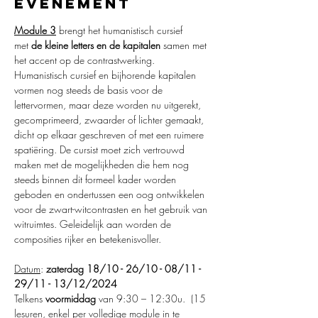
evenement
Module 3
 brengt het humanistisch cursief 
met 
de kleine letters en de kapitalen
 samen met 
het accent op de contrastwerking. 
Humanistisch cursief en bijhorende kapitalen 
vormen nog steeds de basis voor de 
lettervormen, maar deze worden nu uitgerekt, 
gecomprimeerd, zwaarder of lichter gemaakt, 
dicht op elkaar geschreven of met een ruimere 
spatiëring. De cursist moet zich vertrouwd 
maken met de mogelijkheden die hem nog 
steeds binnen dit formeel kader worden 
geboden en ondertussen een oog ontwikkelen 
voor de zwart-witcontrasten en het gebruik van 
witruimtes. Geleidelijk aan worden de 
composities rijker en betekenisvoller.
Datum
: 
zaterdag 18/10 - 26/10 - 08/11 - 
29/11 - 13/12/2024
Telkens 
voormiddag
 van 9:30 – 12:30u.  (15 
lesuren, enkel per volledige module in te 