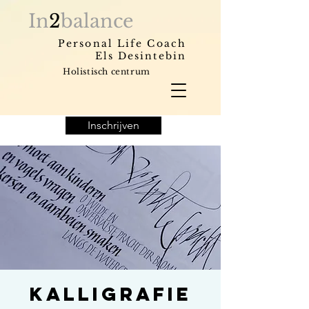
In
2
balance
Personal Life Coach
Els Desintebin
Holistisch centrum
Inschrijven
Kalligrafie