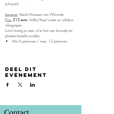
schrijven)
Lesgever
: Veerle Missiaen van Witruimte
Prijs:
215 euro
 - koffie/thee/water en syllabus 
inbegrepen.
Lunch breng je mee, of er kan een broodje ter 
plaatse besteld worden
Min.6 personen / max. 12 personen
Deel dit
evenement
Contact