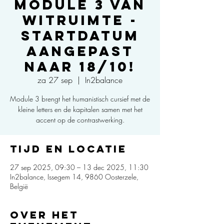
Module 3 van
Witruimte -
Startdatum
aangepast
naar 18/10!
za 27 sep
  |  
In2balance
Module 3 brengt het humanistisch cursief met de
kleine letters en de kapitalen samen met het
accent op de contrastwerking.
Tijd en locatie
27 sep 2025, 09:30 – 13 dec 2025, 11:30
In2balance, Issegem 14, 9860 Oosterzele,
België
Over het