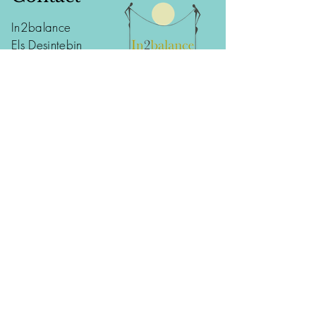
In2balance
Els Desintebin
Issegem 14
9860 - Oosterzele (Balegem)
tel:
0477 95 48 10
info@in2balance.be
Voeg uw naam in
Voeg uw Email in
Voeg uw onderwerp in