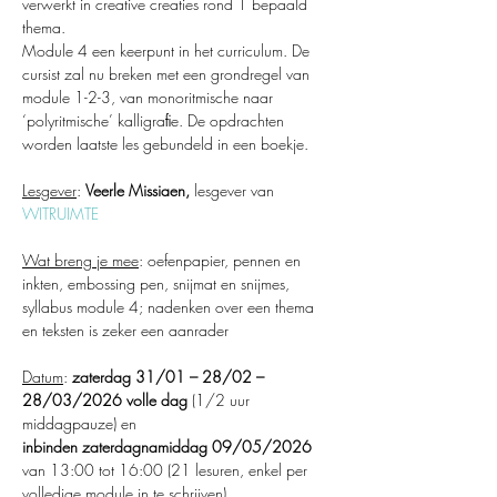
verwerkt in creative creaties rond 1 bepaald 
thema. 
Module 4 een keerpunt in het curriculum. De 
cursist zal nu breken met een grondregel van 
module 1-2-3, van monoritmische naar 
‘polyritmische’ kalligraﬁe. De opdrachten 
worden laatste les gebundeld in een boekje.
Lesgever
: 
Veerle Missiaen,
 lesgever van 
WITRUIMTE
Wat breng je mee
: oefenpapier, pennen en 
inkten, embossing pen, snijmat en snijmes, 
syllabus module 4; nadenken over een thema 
en teksten is zeker een aanrader
Datum
: 
zaterdag 31/01 – 28/02 – 
28/03/2026 volle dag 
(1/2 uur 
middagpauze) en 
inbinden zaterdagnamiddag 09/05/2026 
van 13:00 tot 16:00 (21 lesuren, enkel per 
volledige module in te schrijven)