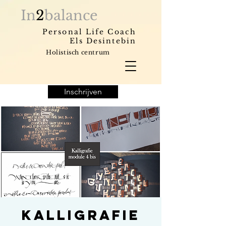
In
2
balance
Personal Life Coach
Els Desintebin
Holistisch centrum
Inschrijven
Kalligrafie