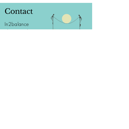
Contact
In2balance
Els Desintebin
Issegem 14
9860 - Oosterzele (Balegem)
tel:
0477 95 48 10
info@in2balance.be
Voeg uw naam in
Voeg uw Email in
Voeg uw onderwerp in