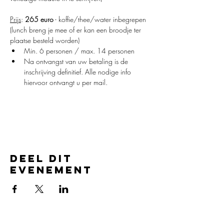
Prijs
: 
265 euro
 - koffie/thee/water inbegrepen 
(lunch breng je mee of er kan een broodje ter 
plaatse besteld worden)
Min. 6 personen / max. 14 personen
Na ontvangst van uw betaling is de 
inschrijving definitief. Alle nodige info 
hiervoor ontvangt u per mail.
Deel dit
evenement